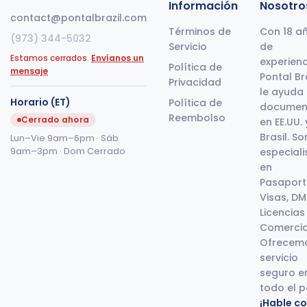
Información
Nosotro
contact@pontalbrazil.com
Términos de
Con 18 a
(973) 344-5032
Servicio
de
Estamos cerrados.
Envíanos un
experienc
Política de
mensaje
Pontal Br
Privacidad
le ayuda
Horario (ET)
Política de
documen
Reembolso
Cerrado ahora
en EE.UU. 
Brasil. S
Lun–Vie 9am–6pm · Sáb
9am–3pm · Dom Cerrado
especiali
en
Pasaport
Visas, DM
Licencias
Comercia
Ofrecem
servicio
seguro e
todo el p
¡Hable c