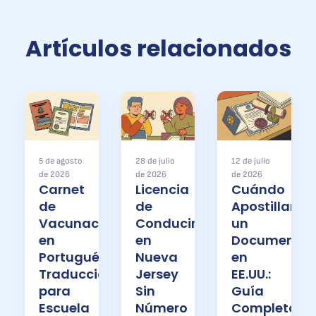
Artículos relacionados
5 de agosto
28 de julio
12 de julio
de 2026
de 2026
de 2026
Carnet
Licencia
Cuándo
de
de
Apostillar
Vacunación
Conducir
un
en
en
Documento
Portugués:
Nueva
en
Traducción
Jersey
EE.UU.:
para
Sin
Guía
Escuela
Número
Completa