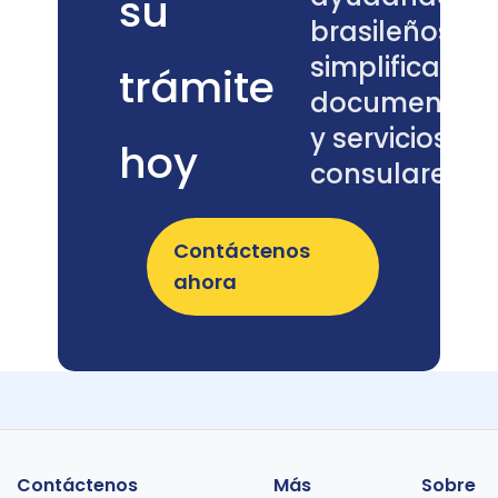
su
sigue
brasileños a
exigiendo
simplificar
y dónde
trámite
se traban
documentos
la mayoría
y servicios
de las
hoy
solicitudes.
consulares.
Contáctenos
ahora
Contáctenos
Más
Sobre