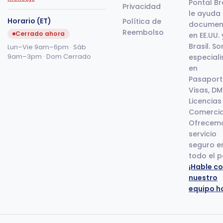
Pontal Br
Privacidad
le ayuda
Horario (ET)
Política de
documen
Reembolso
Cerrado ahora
en EE.UU. 
Brasil. S
Lun–Vie 9am–6pm · Sáb
9am–3pm · Dom Cerrado
especiali
en
Pasaport
Visas, DM
Licencias
Comercia
Ofrecem
servicio
seguro e
todo el p
¡Hable c
nuestro
equipo h