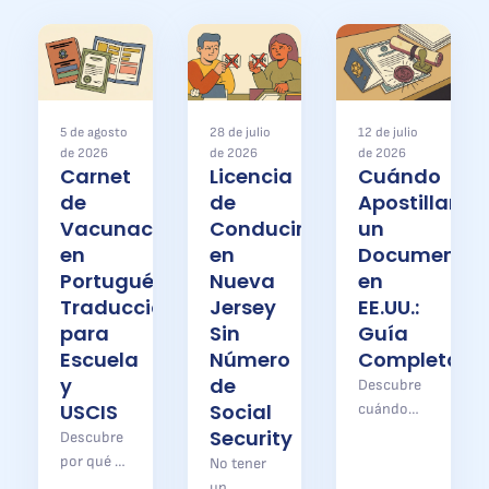
5 de agosto
28 de julio
12 de julio
de 2026
de 2026
de 2026
Carnet
Licencia
Cuándo
de
de
Apostillar
Vacunación
Conducir
un
en
en
Documento
Portugués:
Nueva
en
Traducción
Jersey
EE.UU.:
para
Sin
Guía
Escuela
Número
Completa
y
de
Descubre
USCIS
Social
cuándo
apostillar
Security
Descubre
un
por qué el
No tener
documento
carnet de
un