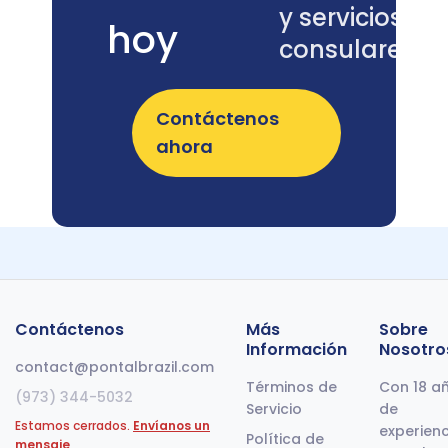
y servicios
de las
hoy
solicitudes.
consulares.
Contáctenos
ahora
Contáctenos
Más
Sobre
Información
Nosotro
contact@pontalbrazil.com
Términos de
Con 18 a
(973) 344-5032
Servicio
de
Estamos cerrados.
Envíanos un
experienc
Política de
mensaje