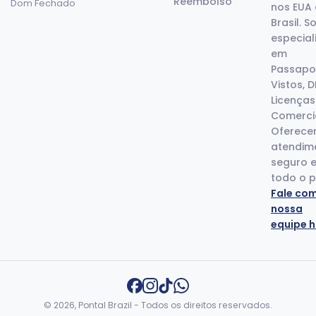
Reembolso
Dom Fechado
nos EUA 
Brasil. 
especial
em
Passapor
Vistos, 
Licenças
Comercia
Oferec
atendim
seguro 
todo o p
Fale co
nossa
equipe h
© 2026, Pontal Brazil - Todos os direitos reservados.