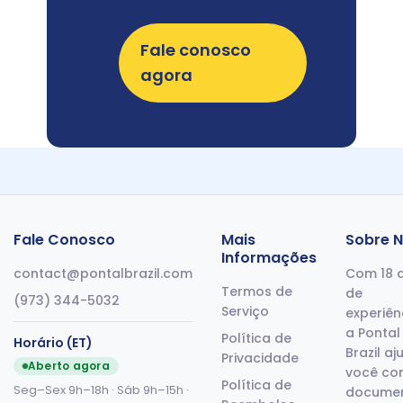
pedidos
trava.
Fale conosco
agora
Fale Conosco
Mais
Sobre 
Informações
contact@pontalbrazil.com
Com 18 
Termos de
de
(973) 344-5032
Serviço
experiên
a Pontal
Política de
Horário (ET)
Brazil aj
Privacidade
Aberto agora
você co
Política de
Seg–Sex 9h–18h · Sáb 9h–15h ·
docume