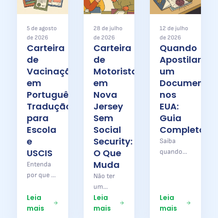
5 de agosto
28 de julho
12 de julho
de 2026
de 2026
de 2026
Carteira
Carteira
Quando
de
de
Apostilar
Vacinação
Motorista
um
em
em
Documento
Português:
Nova
nos
Tradução
Jersey
EUA:
para
Sem
Guia
Escola
Social
Completo
e
Security:
Saiba
USCIS
O Que
quando
apostilar
Muda
Entenda
um
por que a
Não ter
documento
carteira de
um
nos EUA
vacinação
Leia
Leia
Leia
número
ou no
brasileira
mais
mais
mais
de Social
Brasil,
precisa de